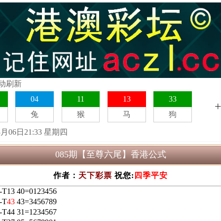
085期【至尊六尾】香港公式
作者：
天下彩票
祝您:
四季平安
-T13 40=0123456
-T
43
43=3456789
-T44 31=1234567