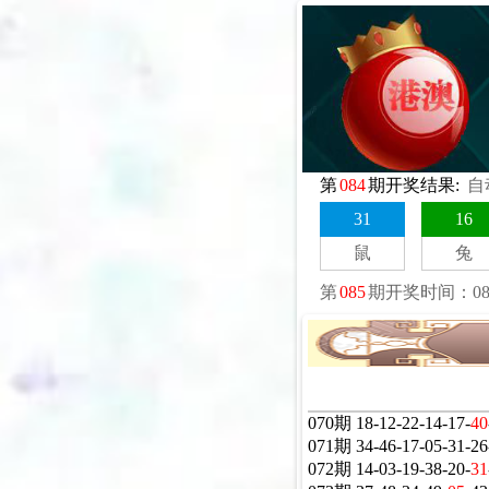
070期 18-12-22-14-17-
40
071期 34-46-17-05-31-26
072期 14-03-19-38-20-
31