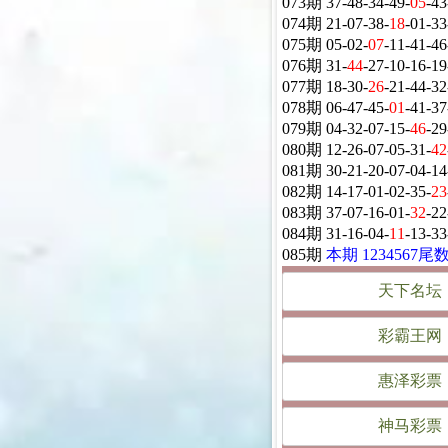
073期 37-48-34-49-
05
-4
074期 21-07-38-
18
-01-3
075期 05-02-
07
-11-41-4
076期 31-
44
-27-10-16-1
077期 18-30-
26
-21-44-3
078期 06-47-45-
01
-41-3
079期 04-32-07-15-
46
-2
080期 12-26-07-05-31-
42
081期 30-21-20-07-04-14
082期 14-17-01-02-35-
23
083期 37-07-16-01-
32
-2
084期 31-16-04-
11
-13-3
085期
本期 1234567
天下名坛
彩霸王网
惠泽彩票
神马彩票