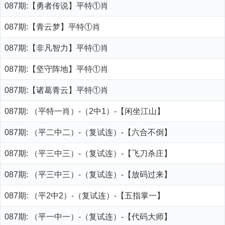
087期:【勇者传说】平特①肖
087期:【青云梦】平特①肖
087期:【非凡智力】平特①肖
087期:【坚守阵地】平特①肖
087期:【诸葛青云】平特①肖
087期: （平特一肖）-（2中1）-【闲坐江山】
087期: （平二中二）-（复试连）-【六合不倒】
087期: （平三中三）-（复试连）-【飞刀杀庄】
087期: （平三中三）-（复试连）-【放码过来】
087期: （平2中2）-（复试连）-【五指掌一】
087期: （平一中一）-（复试连）-【代码大师】