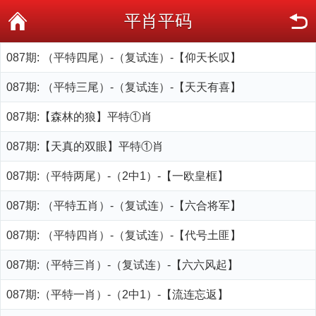
平肖平码
087期: （平特四尾）-（复试连）-【仰天长叹】
087期: （平特三尾）-（复试连）-【天天有喜】
087期:【森林的狼】平特①肖
087期:【天真的双眼】平特①肖
087期:（平特两尾）-（2中1）-【一欧皇框】
087期: （平特五肖）-（复试连）-【六合将军】
087期: （平特四肖）-（复试连）-【代号土匪】
087期:（平特三肖）-（复试连）-【六六风起】
087期:（平特一肖）-（2中1）-【流连忘返】