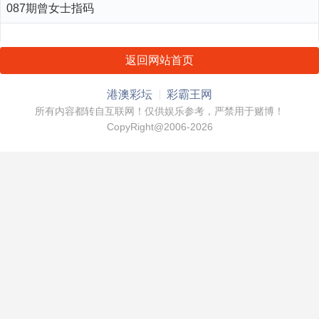
087期曾女士指码
返回网站首页
港澳彩坛
彩霸王网
所有内容都转自互联网！仅供娱乐参考，严禁用于赌博！
CopyRight@2006-2026