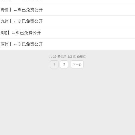
家畜野兽】←※已免费公开
必中九肖】←※已免费公开
夫抓6尾】←※已免费公开
双▲两肖】←※已免费公开
共 19 条记录 1/2 页 条每页
1
2
下一页