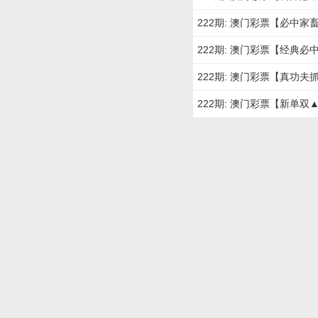
222期: 澳门彩票【必中
222期: 澳门彩票【经典
222期: 澳门彩票【真功
222期: 澳门彩票【新单