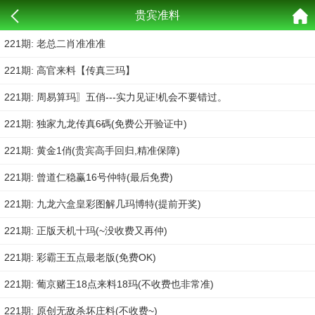
贵宾准料
221期: 老总二肖准准准
221期: 高官来料【传真三玛】
221期: 周易算玛〗五俏---实力见证!机会不要错过。
221期: 独家九龙传真6碼(免费公开验证中)
221期: 黄金1俏(贵宾高手回归,精准保障)
221期: 曾道仁稳赢16号仲特(最后免费)
221期: 九龙六盒皇彩图解几玛博特(提前开奖)
221期: 正版天机十玛(~没收费又再仲)
221期: 彩霸王五点最老版(免费OK)
221期: 葡京赌王18点来料18玛(不收费也非常准)
221期: 原创无敌杀坏庄料(不收费~)