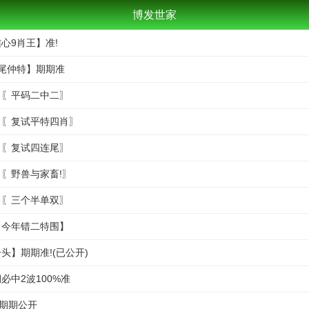
博发世家
信心9肖王】准!
6尾仲特】期期准
网→〖平码二中二〗
网→〖复试平特四肖〗
网→〖复试四连尾〗
→〖野兽与家畜!〗
网→〖三个半单双〗
网【今年错二特围】
一头】期期准!(已公开)
必中2波100%准
}期期公开