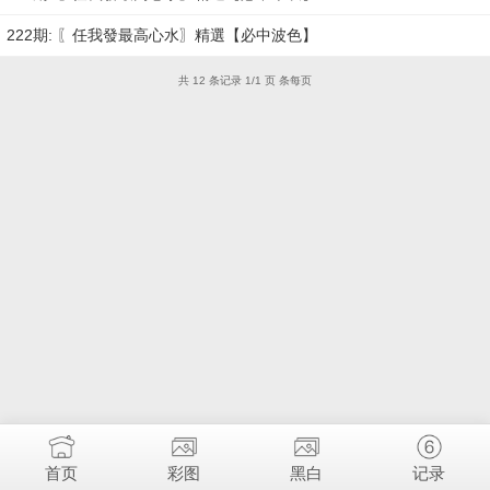
222期: 〖任我發最高心水〗精選【必中波色】
共 12 条记录 1/1 页 条每页
首页
彩图
黑白
记录