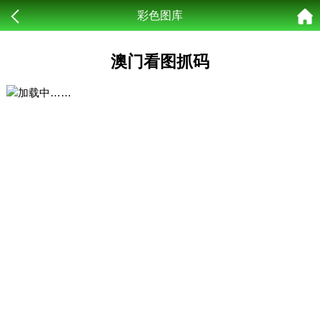
彩色图库
澳门看图抓码