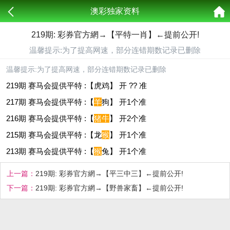
澳彩独家资料
219期: 彩券官方網→【平特一肖】←提前公开!
温馨提示:为了提高网速，部分连错期数记录已删除
温馨提示:为了提高网速，部分连错期数记录已删除
219期 赛马会提供平特 :【虎鸡】 开 ?? 准
217期 赛马会提供平特 :【
羊
狗】 开1个准
216期 赛马会提供平特 :【
猪
牛
】 开2个准
215期 赛马会提供平特 :【龙
猴
】 开1个准
213期 赛马会提供平特 :【
猴
兔】 开1个准
上一篇：
219期: 彩券官方網→【平三中三】←提前公开!
下一篇：
219期: 彩券官方網→【野兽家畜】←提前公开!