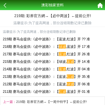
澳彩独家资料
219期: 彩券官方網→【必中两波】←提前公开!
温馨提示:为了提高网速，部分连错期数记录已删除
温馨提示:为了提高网速，部分连错期数记录已删除
219期 赛马会提供:《必中波路》 : 【蓝波,红波】开 ?? 准
218期 赛马会提供:《必中波路》 : 【
绿波
,蓝波】开 17 准
217期 赛马会提供:《必中波路》 : 【
蓝波
,红波】开 26 准
215期 赛马会提供:《必中波路》 : 【绿波,
蓝波
】开 14 准
214期 赛马会提供:《必中波路》 : 【
蓝波
,红波】开 04 准
213期 赛马会提供:《必中波路》 : 【蓝波,
红波
】开 35 准
212期 赛马会提供:《必中波路》 : 【蓝波,
绿波
】开 06 准
211期 赛马会提供:《必中波路》 : 【
红波
,蓝波】开 01 准
上一篇：
219期: 彩券官方網→【一尾中特平】←提前公开!