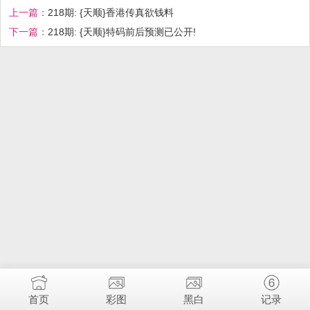
上一篇：
218期: {天顺}香港传真欲钱料
下一篇：
218期: {天顺}特码前后预测已公开!
首页
彩图
黑白
记录