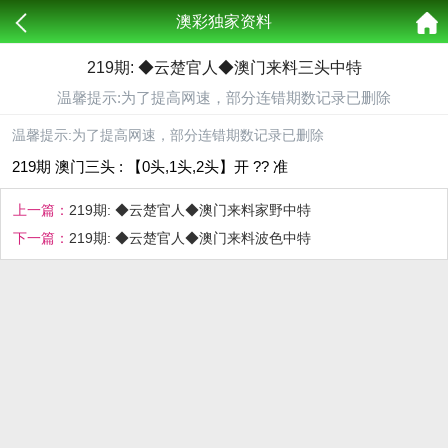
澳彩独家资料
219期: ◆云楚官人◆澳门来料三头中特
温馨提示:为了提高网速，部分连错期数记录已删除
温馨提示:为了提高网速，部分连错期数记录已删除
219期 澳门三头 : 【0头,1头,2头】开 ?? 准
上一篇：
219期: ◆云楚官人◆澳门来料家野中特
下一篇：
219期: ◆云楚官人◆澳门来料波色中特