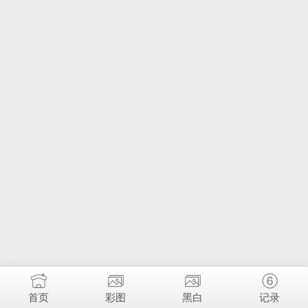
首页
彩图
黑白
记录