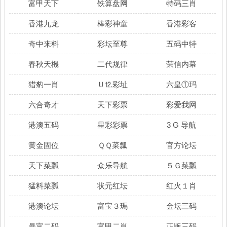
富甲天下
铁算盘网
特码三肖
香港九龙
棒彩神童
香港彩客
奇中来料
彩坛至尊
五码中特
春秋天機
二代规律
荣信内幕
猎豹一肖
Ｕ⒓彩址
六皇①玛
六合奇才
天下彩票
彩爱我网
港澳五码
星彩彩票
3 G 导航
黄金固位
ＱＱ菜瓢
官方论坛
天下菜瓢
众乐导航
５Ｇ菜瓢
猛料菜瓢
状元红坛
红火１肖
港澳论坛
富宝３瑪
金坛三码
暴富二码
富甲二肖
正版三码