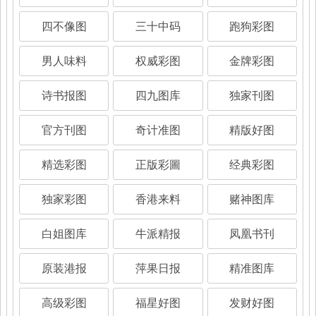
四不像图
三十中码
跑狗彩图
男人味料
权威彩图
金牌彩图
诗书报图
四九图库
独家刊图
官方刊图
奇计准图
精版好图
精选彩图
正版彩圖
经典彩图
独家彩图
香港来料
赌神图库
白姐图库
牛派精报
凤凰书刊
原装港报
萍果日报
精准图库
高级彩图
福星好图
发财好图