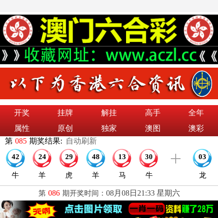
开奖
挂牌
解挂
高手
全年
属性
原创
独家
澳图
澳彩