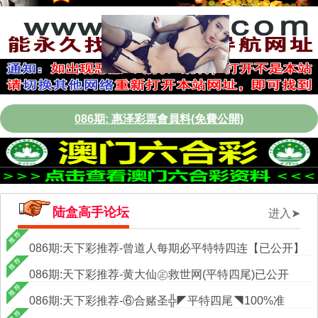
086期: 惠泽彩票會員料(免費公開)
陆盒高手论坛
进入➤
086期:天下彩推荐-曾道人每期必平特特四连【已公开】
086期:天下彩推荐-黄大仙㊣救世网(平特四尾)已公开
086期:天下彩推荐-⑥合赌圣╬◤平特四尾◥100%准