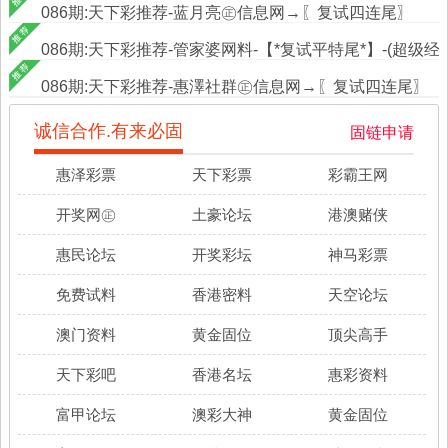
086期:天下彩推荐-蓝月亮㊣信息网→〖复试四连尾〗
086期:天下彩推荐-管家婆网料-【*复试平特尾*】-(超级
086期:天下彩推荐-惠澤社群㊣信息网→〖复试四连尾〗
诚信合作.有来必固
固链申请
惠泽彩票
天下彩票
彩霸王网
开奖网㊣
土豪论坛
港澳赌侠
惠民论坛
开奖彩坛
神马彩票
免费试料
香港密料
天空论坛
澳门资料
黄金固位
顶尖高手
天下彩吧
香港名坛
惠彩资料
富甲论坛
澳彩大神
黄金固位