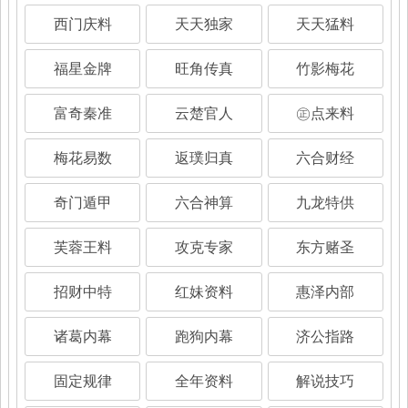
西门庆料
天天独家
天天猛料
福星金牌
旺角传真
竹影梅花
富奇秦准
云楚官人
㊣点来料
梅花易数
返璞归真
六合财经
奇门遁甲
六合神算
九龙特供
芙蓉王料
攻克专家
东方赌圣
招财中特
红妹资料
惠泽内部
诸葛内幕
跑狗内幕
济公指路
固定规律
全年资料
解说技巧