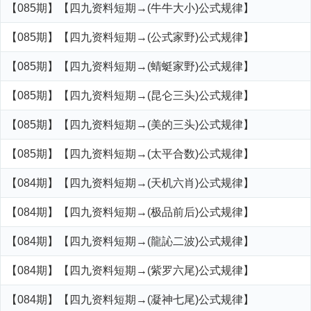
【085期】【四九资料短期→(牛牛大小)公式规律】
【085期】【四九资料短期→(公式家野)公式规律】
【085期】【四九资料短期→(蜻蜓家野)公式规律】
【085期】【四九资料短期→(昆仑三头)公式规律】
【085期】【四九资料短期→(美的三头)公式规律】
【085期】【四九资料短期→(太平合数)公式规律】
【084期】【四九资料短期→(天机六肖)公式规律】
【084期】【四九资料短期→(极品前后)公式规律】
【084期】【四九资料短期→(龍訫二波)公式规律】
【084期】【四九资料短期→(紫罗六尾)公式规律】
【084期】【四九资料短期→(凝神七尾)公式规律】