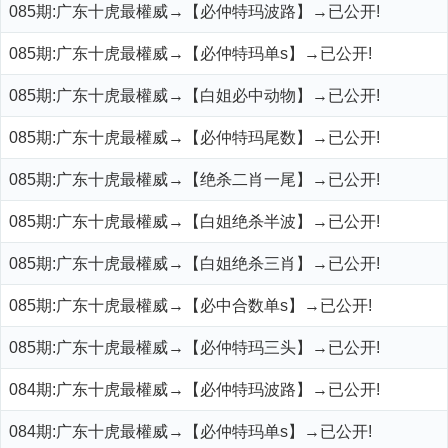
085期:广东十虎最權威→【必仲特玛波路】→已公开!
085期:广东十虎最權威→【必仲特玛单s】→已公开!
085期:广东十虎最權威→【白姐必中动物】→已公开!
085期:广东十虎最權威→【必仲特玛尾数】→已公开!
085期:广东十虎最權威→【绝杀二肖一尾】→已公开!
085期:广东十虎最權威→【白姐绝杀半波】→已公开!
085期:广东十虎最權威→【白姐绝杀三肖】→已公开!
085期:广东十虎最權威→【必中合数单s】→已公开!
085期:广东十虎最權威→【必仲特玛三头】→已公开!
084期:广东十虎最權威→【必仲特玛波路】→已公开!
084期:广东十虎最權威→【必仲特玛单s】→已公开!